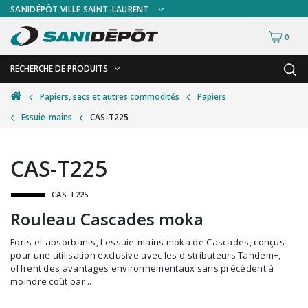
SANIDÉPÔT VILLE SAINT-LAURENT
0
RECHERCHE DE PRODUITS
RETOUR
RETOUR
Papiers, sacs et autres commodités
Papiers
Essuie-mains
CAS-T225
Accessoires de sécurité
Gants
Accessoires hivernales
Masques chirurgicaux & visières
CAS-T225
Accessoires pour le lavage de mur
Plexiglas
CAS-T225
Accessoires pour salles de bain
Signalisations
Rouleau Cascades moka
Alimentaire
Test de diagnostic
Forts et absorbants, l'essuie-mains moka de Cascades, conçus
Autres accessoires
Thermomètre
pour une utilisation exclusive avec les distributeurs Tandem+,
offrent des avantages environnementaux sans précédent à
Balais et porte-poussières
Vêtements de sécurité
moindre coût par ...
Bouteilles et vaporisateurs