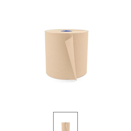
Brosses et manches
Cendriers
Chariots et manutention
Distributrices et supports
Grattoirs, moutons et racloirs pour vitres/planchers
Guenilles et éponges
Hygiène personnelle
Microfibres et linges divers
Poubelles
Seaux, essoreuses
Tampons, porte-tampons et manches
Tapis