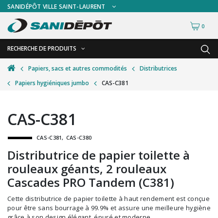
SANIDÉPÔT VILLE SAINT-LAURENT
0
RECHERCHE DE PRODUITS
RETOUR
RETOUR
Papiers, sacs et autres commodités
Distributrices
Papiers hygiéniques jumbo
CAS-C381
Accessoires de sécurité
Gants
Accessoires hivernales
Masques chirurgicaux & visières
CAS-C381
Accessoires pour le lavage de mur
Plexiglas
CAS-C381
CAS-C380
Accessoires pour salles de bain
Signalisations
Distributrice de papier toilette à
Alimentaire
Test de diagnostic
rouleaux géants, 2 rouleaux
Autres accessoires
Thermomètre
Cascades PRO Tandem (C381)
Balais et porte-poussières
Vêtements de sécurité
Cette distributrice de papier toilette à haut rendement est conçue
pour être sans bourrage à 99.9% et assure une meilleure hygiène
Bouteilles et vaporisateurs
grâce à son design élégant. épuré et moderne.