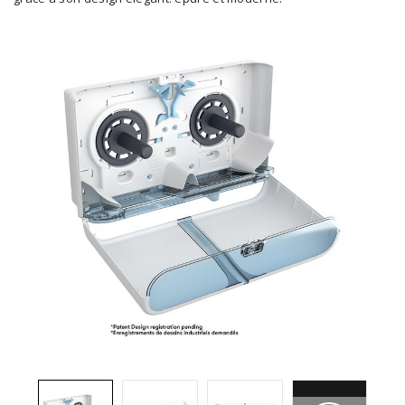
Brosses et manches
Cendriers
Chariots et manutention
Distributrices et supports
Grattoirs, moutons et racloirs pour vitres/planchers
Guenilles et éponges
Hygiène personnelle
Microfibres et linges divers
Poubelles
Seaux, essoreuses
Tampons, porte-tampons et manches
Tapis