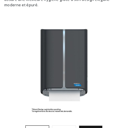
moderne et épuré.
Brosses et manches
Cendriers
Chariots et manutention
Distributrices et supports
Grattoirs, moutons et racloirs pour vitres/planchers
Guenilles et éponges
Hygiène personnelle
Microfibres et linges divers
Poubelles
Seaux, essoreuses
Tampons, porte-tampons et manches
Tapis