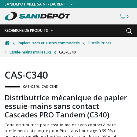
SANIDÉPÔT VILLE SAINT-LAURENT
0
RECHERCHE DE PRODUITS
RETOUR
RETOUR
Papiers, sacs et autres commodités
Distributrices
Essuie-mains (rouleaux)
CAS-C340
Accessoires de sécurité
Gants
Accessoires hivernales
Masques chirurgicaux & visières
CAS-C340
Accessoires pour le lavage de mur
Plexiglas
CAS-C340
CAS-C345
Accessoires pour salles de bain
Signalisations
Distributrice mécanique de papier
Alimentaire
Test de diagnostic
essuie-mains sans contact
Autres accessoires
Thermomètre
Cascades PRO Tandem (C340)
Balais et porte-poussières
Vêtements de sécurité
Cette distributrice pour essuie-mains sans contact à haut
rendement est conçue pour être sans bourrage à 99.9% et
Bouteilles et vaporisateurs
assure une meilleure hygiène grâce à son design élégant.