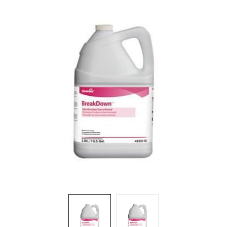
Brosses et manches
Cendriers
Chariots et manutention
Distributrices et supports
Grattoirs, moutons et racloirs pour vitres/planchers
Guenilles et éponges
Hygiène personnelle
Microfibres et linges divers
Poubelles
Seaux, essoreuses
Tampons, porte-tampons et manches
Tapis