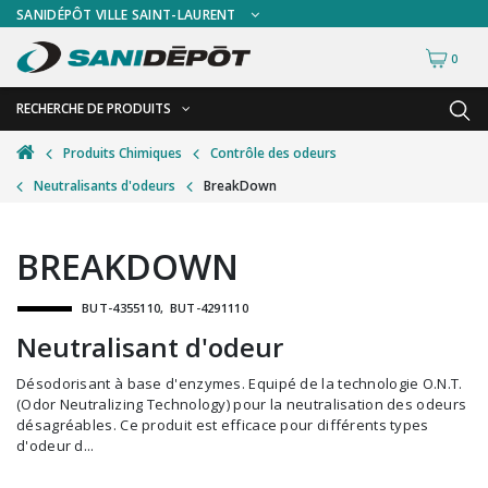
SANIDÉPÔT VILLE SAINT-LAURENT
0
RECHERCHE DE PRODUITS
RETOUR
RETOUR
Produits Chimiques
Contrôle des odeurs
Neutralisants d'odeurs
BreakDown
Accessoires de sécurité
Gants
Accessoires hivernales
Masques chirurgicaux & visières
BREAKDOWN
Accessoires pour le lavage de mur
Plexiglas
BUT-4355110
BUT-4291110
Accessoires pour salles de bain
Signalisations
Neutralisant d'odeur
Alimentaire
Test de diagnostic
Désodorisant à base d'enzymes. Equipé de la technologie O.N.T.
Autres accessoires
Thermomètre
(Odor Neutralizing Technology) pour la neutralisation des odeurs
désagréables. Ce produit est efficace pour différents types
Balais et porte-poussières
Vêtements de sécurité
d'odeur d...
Bouteilles et vaporisateurs