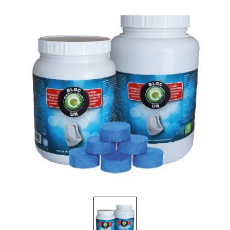
Brosses et manches
Cendriers
Chariots et manutention
Distributrices et supports
Grattoirs, moutons et racloirs pour vitres/planchers
Guenilles et éponges
Hygiène personnelle
Microfibres et linges divers
Poubelles
Seaux, essoreuses
Tampons, porte-tampons et manches
Tapis