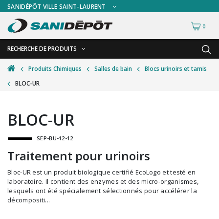
SANIDÉPÔT VILLE SAINT-LAURENT
0
RECHERCHE DE PRODUITS
RETOUR
RETOUR
Produits Chimiques
Salles de bain
Blocs urinoirs et tamis
BLOC-UR
Accessoires de sécurité
Gants
Accessoires hivernales
Masques chirurgicaux & visières
BLOC-UR
Accessoires pour le lavage de mur
Plexiglas
SEP-BU-12-12
Accessoires pour salles de bain
Signalisations
Traitement pour urinoirs
Alimentaire
Test de diagnostic
Bloc-UR est un produit biologique certifié EcoLogo et testé en
Autres accessoires
Thermomètre
laboratoire. Il contient des enzymes et des micro-organismes,
lesquels ont été spécialement sélectionnés pour accélérer la
Balais et porte-poussières
Vêtements de sécurité
décompositi...
Bouteilles et vaporisateurs