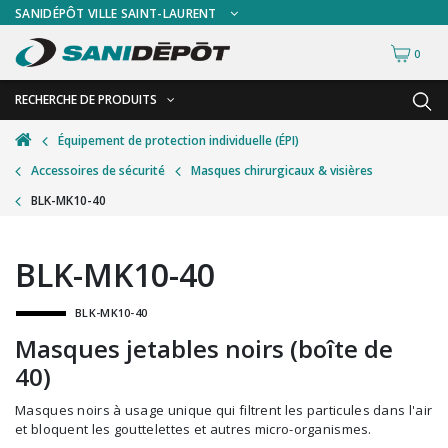
SANIDÉPÔT VILLE SAINT-LAURENT
0
RECHERCHE DE PRODUITS
RETOUR
RETOUR
Équipement de protection individuelle (ÉPI)
Accessoires de sécurité
Masques chirurgicaux & visières
Accessoires de sécurité
Gants
BLK-MK10-40
Accessoires hivernales
Masques chirurgicaux & visières
Accessoires pour le lavage de mur
Plexiglas
BLK-MK10-40
Accessoires pour salles de bain
Signalisations
BLK-MK10-40
Alimentaire
Test de diagnostic
Masques jetables noirs (boîte de
Autres accessoires
Thermomètre
40)
Balais et porte-poussières
Vêtements de sécurité
Masques noirs à usage unique qui filtrent les particules dans l'air
et bloquent les gouttelettes et autres micro-organismes.
Bouteilles et vaporisateurs