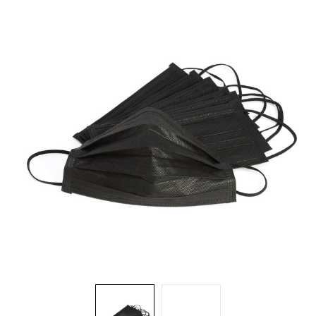
Brosses et manches
Cendriers
Chariots et manutention
Distributrices et supports
Grattoirs, moutons et racloirs pour vitres/planchers
Guenilles et éponges
Hygiène personnelle
Microfibres et linges divers
Poubelles
Seaux, essoreuses
Tampons, porte-tampons et manches
Tapis