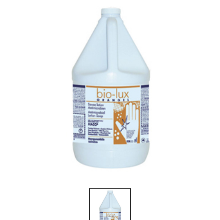
Brosses et manches
Cendriers
Chariots et manutention
Distributrices et supports
Grattoirs, moutons et racloirs pour vitres/planchers
Guenilles et éponges
Hygiène personnelle
Microfibres et linges divers
Poubelles
Seaux, essoreuses
Tampons, porte-tampons et manches
Tapis