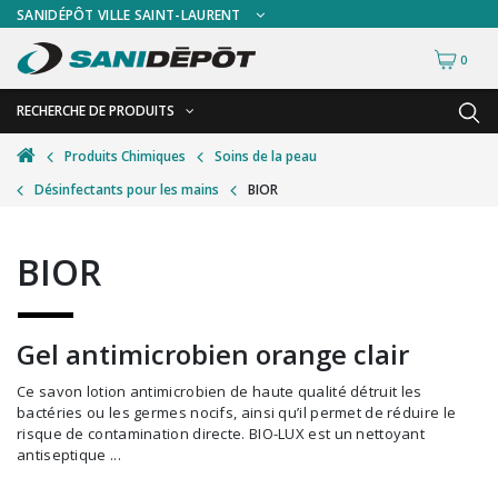
SANIDÉPÔT VILLE SAINT-LAURENT
0
RECHERCHE DE PRODUITS
RETOUR
RETOUR
Produits Chimiques
Soins de la peau
Désinfectants pour les mains
BIOR
Accessoires de sécurité
Gants
Accessoires hivernales
Masques chirurgicaux & visières
BIOR
Accessoires pour le lavage de mur
Plexiglas
Accessoires pour salles de bain
Signalisations
Gel antimicrobien orange clair
Alimentaire
Test de diagnostic
Ce savon lotion antimicrobien de haute qualité détruit les
Autres accessoires
Thermomètre
bactéries ou les germes nocifs, ainsi qu’il permet de réduire le
risque de contamination directe. BIO-LUX est un nettoyant
Balais et porte-poussières
Vêtements de sécurité
antiseptique ...
Bouteilles et vaporisateurs