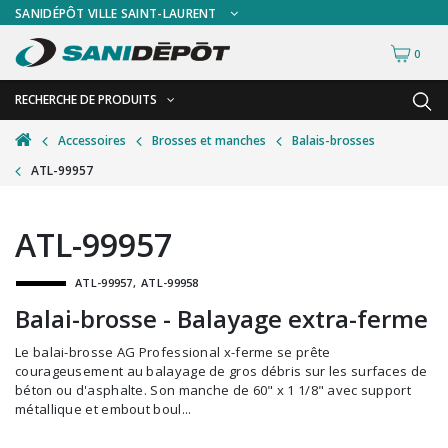
SANIDÉPÔT VILLE SAINT-LAURENT
0
RECHERCHE DE PRODUITS
RETOUR
RETOUR
Accessoires
Brosses et manches
Balais-brosses
ATL-99957
Accessoires de sécurité
Gants
Accessoires hivernales
Masques chirurgicaux & visières
ATL-99957
Accessoires pour le lavage de mur
Plexiglas
ATL-99957
ATL-99958
Accessoires pour salles de bain
Signalisations
Balai-brosse - Balayage extra-ferme
Alimentaire
Test de diagnostic
Le balai-brosse AG Professional x-ferme se prête
Autres accessoires
Thermomètre
courageusement au balayage de gros débris sur les surfaces de
béton ou d'asphalte. Son manche de 60" x 1 1/8" avec support
Balais et porte-poussières
Vêtements de sécurité
métallique et embout boul...
Bouteilles et vaporisateurs