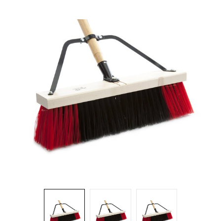
Brosses et manches
Cendriers
Chariots et manutention
Distributrices et supports
Grattoirs, moutons et racloirs pour vitres/planchers
Guenilles et éponges
Hygiène personnelle
Microfibres et linges divers
Poubelles
Seaux, essoreuses
Tampons, porte-tampons et manches
Tapis