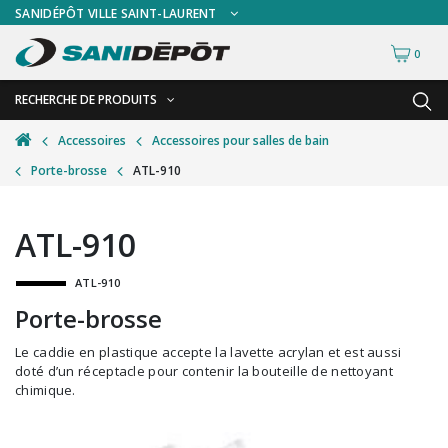
SANIDÉPÔT VILLE SAINT-LAURENT
0
RECHERCHE DE PRODUITS
RETOUR
RETOUR
Accessoires
Accessoires pour salles de bain
Porte-brosse
ATL-910
Accessoires de sécurité
Gants
Accessoires hivernales
Masques chirurgicaux & visières
ATL-910
Accessoires pour le lavage de mur
Plexiglas
ATL-910
Accessoires pour salles de bain
Signalisations
Porte-brosse
Alimentaire
Test de diagnostic
Le caddie en plastique accepte la lavette acrylan et est aussi
Autres accessoires
Thermomètre
doté d’un réceptacle pour contenir la bouteille de nettoyant
chimique.
Balais et porte-poussières
Vêtements de sécurité
Bouteilles et vaporisateurs