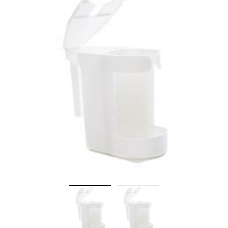
Brosses et manches
Cendriers
Chariots et manutention
Distributrices et supports
Grattoirs, moutons et racloirs pour vitres/planchers
Guenilles et éponges
Hygiène personnelle
Microfibres et linges divers
Poubelles
Seaux, essoreuses
Tampons, porte-tampons et manches
Tapis