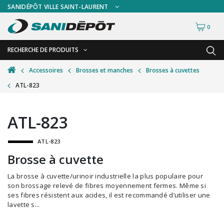
SANIDÉPÔT VILLE SAINT-LAURENT
0
RECHERCHE DE PRODUITS
RETOUR
RETOUR
Accessoires
Brosses et manches
Brosses à cuvettes
ATL-823
Accessoires de sécurité
Gants
Accessoires hivernales
Masques chirurgicaux & visières
ATL-823
Accessoires pour le lavage de mur
Plexiglas
ATL-823
Accessoires pour salles de bain
Signalisations
Brosse à cuvette
Alimentaire
Test de diagnostic
La brosse à cuvette/urinoir industrielle la plus populaire pour
Autres accessoires
Thermomètre
son brossage relevé de fibres moyennement fermes. Même si
ses fibres résistent aux acides, il est recommandé d’utiliser une
Balais et porte-poussières
Vêtements de sécurité
lavette s...
Bouteilles et vaporisateurs