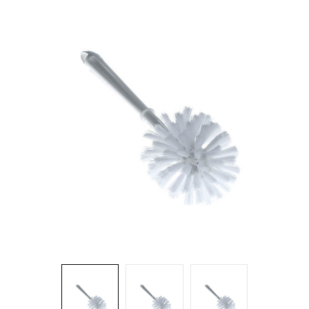
Brosses et manches
Cendriers
Chariots et manutention
Distributrices et supports
Grattoirs, moutons et racloirs pour vitres/planchers
Guenilles et éponges
Hygiène personnelle
Microfibres et linges divers
Poubelles
Seaux, essoreuses
Tampons, porte-tampons et manches
Tapis