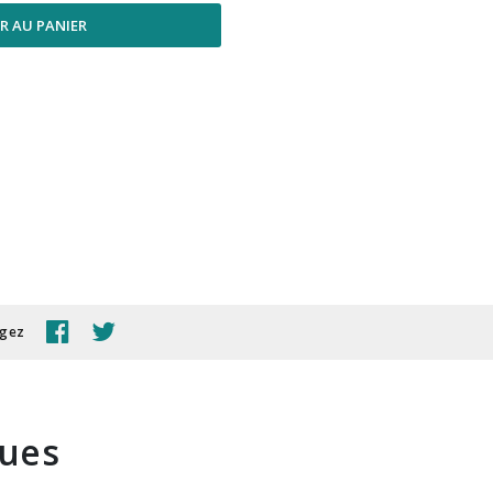
R AU PANIER
agez
ques