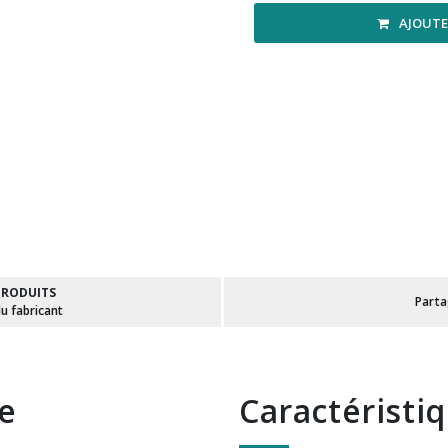
AJOUTE
PRODUITS
Part
du fabricant
te
Caractéristi