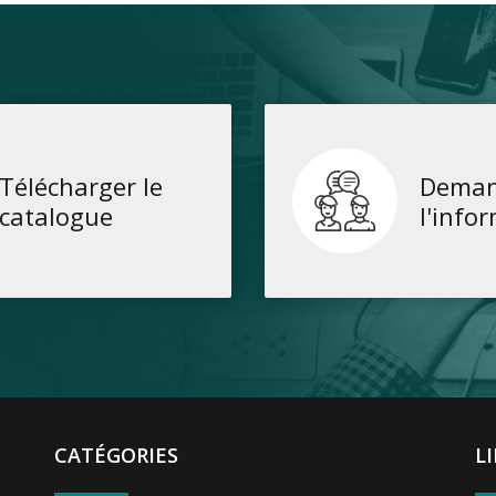
Télécharger le
Deman
catalogue
l'info
CATÉGORIES
L