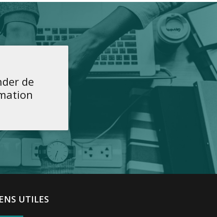
der de
rmation
IENS UTILES