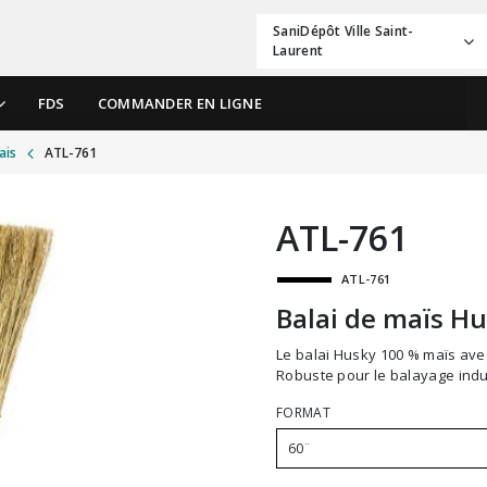
SaniDépôt Ville Saint-
Laurent
FDS
COMMANDER EN LIGNE
ais
ATL-761
ATL-761
ATL-761
Balai de maïs H
Le balai Husky 100 % maïs avec centre en canne recèle 3 cordes & broche d’acier.
Robuste pour le balayage indus
FORMAT
60¨