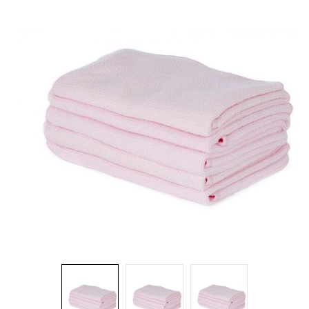
Brosses et manches
Cendriers
Chariots et manutention
Distributrices et supports
Grattoirs, moutons et racloirs pour vitres/planchers
Guenilles et éponges
Hygiène personnelle
Microfibres et linges divers
Poubelles
Seaux, essoreuses
Tampons, porte-tampons et manches
Tapis