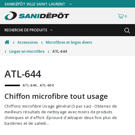
SANIDÉPÔT VILLE SAINT-LAURENT
0
RECHERCHE DE PRODUITS
RETOUR
RETOUR
Accessoires
Microfibres et linges divers
Linges en microfibre
ATL-644
Accessoires de sécurité
Gants
Accessoires hivernales
Masques chirurgicaux & visières
ATL-644
Accessoires pour le lavage de mur
Plexiglas
ATL-644
ATL-604
Accessoires pour salles de bain
Signalisations
Chiffon microfibre tout usage
Alimentaire
Test de diagnostic
Chiffons microfibre Usage général (5 par sac) - Obtenez de
Autres accessoires
Thermomètre
meilleurs résultats de nettoyage avec moins de produits
chimiques et d'effort -Éprouvé d'attraper deux fois plus de
Balais et porte-poussières
Vêtements de sécurité
bactéries et de saleté...
Bouteilles et vaporisateurs