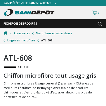
SANIDÉPÔT VILLE SAINT-LAURENT
0
RECHERCHE DE PRODUITS
RETOUR
RETOUR
Accessoires
Microfibres et linges divers
Linges en microfibre
ATL-608
Accessoires de sécurité
Gants
Accessoires hivernales
Masques chirurgicaux & visières
ATL-608
Accessoires pour le lavage de mur
Plexiglas
ATL-608
Accessoires pour salles de bain
Signalisations
Chiffon microfibre tout usage gris
Alimentaire
Test de diagnostic
Chiffons microfibres Usage général (5 par sac) - Obtenez de
Autres accessoires
Thermomètre
meilleurs résultats de nettoyage avec moins de produits
chimiques et d'effort -Éprouvé d'attraper deux fois plus de
Balais et porte-poussières
Vêtements de sécurité
bactéries et de salet...
Bouteilles et vaporisateurs