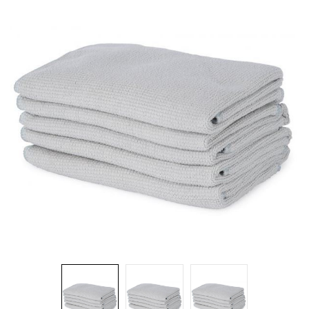
Brosses et manches
Cendriers
Chariots et manutention
Distributrices et supports
Grattoirs, moutons et racloirs pour vitres/planchers
Guenilles et éponges
Hygiène personnelle
Microfibres et linges divers
Poubelles
Seaux, essoreuses
Tampons, porte-tampons et manches
Tapis