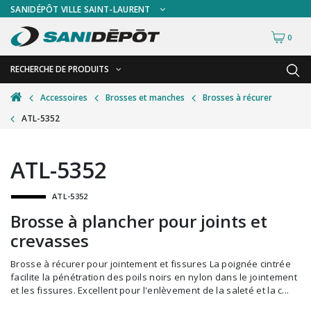
SANIDÉPÔT VILLE SAINT-LAURENT
0
RECHERCHE DE PRODUITS
RETOUR
RETOUR
Accessoires
Brosses et manches
Brosses à récurer
ATL-5352
Accessoires de sécurité
Gants
Accessoires hivernales
Masques chirurgicaux & visières
ATL-5352
Accessoires pour le lavage de mur
Plexiglas
ATL-5352
Accessoires pour salles de bain
Signalisations
Brosse à plancher pour joints et
Alimentaire
Test de diagnostic
crevasses
Autres accessoires
Thermomètre
Brosse à récurer pour jointement et fissures La poignée cintrée
Balais et porte-poussières
Vêtements de sécurité
facilite la pénétration des poils noirs en nylon dans le jointement
et les fissures. Excellent pour l'enlèvement de la saleté et la c...
Bouteilles et vaporisateurs