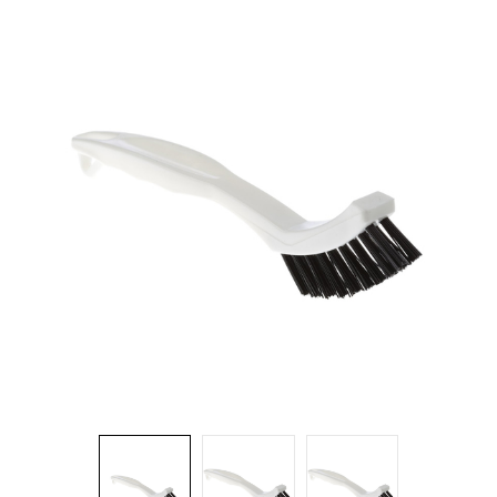
Brosses et manches
Cendriers
Chariots et manutention
Distributrices et supports
Grattoirs, moutons et racloirs pour vitres/planchers
Guenilles et éponges
Hygiène personnelle
Microfibres et linges divers
Poubelles
Seaux, essoreuses
Tampons, porte-tampons et manches
Tapis