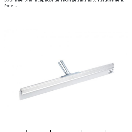
pour améliorer la capacité de séchage sans aucun sautillement.
Brosses et manches
Pour ...
Cendriers
Chariots et manutention
Distributrices et supports
Grattoirs, moutons et racloirs pour vitres/planchers
Guenilles et éponges
Hygiène personnelle
Microfibres et linges divers
Poubelles
Seaux, essoreuses
Tampons, porte-tampons et manches
Tapis