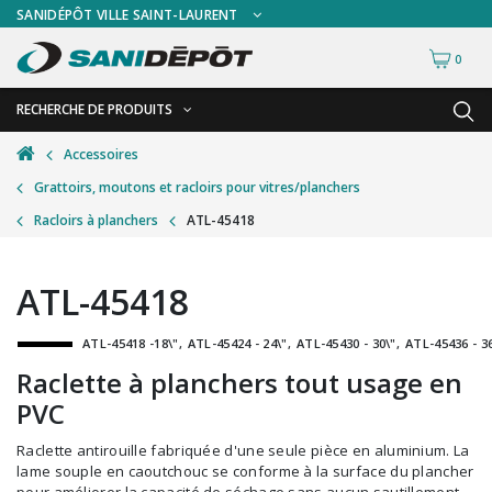
SANIDÉPÔT VILLE SAINT-LAURENT
0
RECHERCHE DE PRODUITS
RETOUR
RETOUR
Accessoires
Grattoirs, moutons et racloirs pour vitres/planchers
Accessoires de sécurité
Gants
Racloirs à planchers
ATL-45418
Accessoires hivernales
Masques chirurgicaux & visières
Accessoires pour le lavage de mur
Plexiglas
ATL-45418
Accessoires pour salles de bain
Signalisations
ATL-45418 -18\"
ATL-45424 - 24\"
ATL-45430 - 30\"
ATL-45436 - 3
Alimentaire
Test de diagnostic
Raclette à planchers tout usage en
Autres accessoires
Thermomètre
PVC
Balais et porte-poussières
Vêtements de sécurité
Raclette antirouille fabriquée d'une seule pièce en aluminium. La
lame souple en caoutchouc se conforme à la surface du plancher
Bouteilles et vaporisateurs