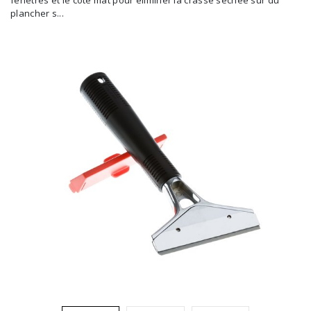
fenêtres et le côté mat pour éliminer la crasse séchée sur du
Brosses et manches
plancher s...
Cendriers
Chariots et manutention
Distributrices et supports
Grattoirs, moutons et racloirs pour vitres/planchers
Guenilles et éponges
Hygiène personnelle
Microfibres et linges divers
Poubelles
Seaux, essoreuses
Tampons, porte-tampons et manches
Tapis