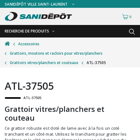
SANIDÉPÔT VILLE SAINT-LAURENT
0
RECHERCHE DE PRODUITS
RETOUR
RETOUR
Accessoires
Grattoirs, moutons et racloirs pour vitres/planchers
Accessoires de sécurité
Gants
Grattoirs vitres/planchers et couteaux
ATL-37505
Accessoires hivernales
Masques chirurgicaux & visières
Accessoires pour le lavage de mur
Plexiglas
ATL-37505
Accessoires pour salles de bain
Signalisations
ATL-37505
Alimentaire
Test de diagnostic
Grattoir vitres/planchers et
Autres accessoires
Thermomètre
couteau
Balais et porte-poussières
Vêtements de sécurité
Ce grattoir robuste est doté de lame avec à la fois un coté
tranchant et un côté mat. Utilisez le tranchant pour gratter les
Bouteilles et vaporisateurs