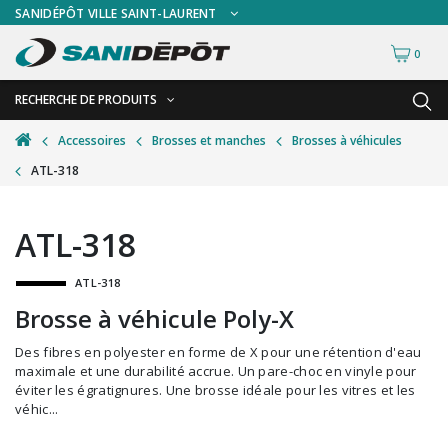
SANIDÉPÔT VILLE SAINT-LAURENT
0
RECHERCHE DE PRODUITS
RETOUR
RETOUR
Accessoires
Brosses et manches
Brosses à véhicules
ATL-318
Accessoires de sécurité
Gants
Accessoires hivernales
Masques chirurgicaux & visières
ATL-318
Accessoires pour le lavage de mur
Plexiglas
ATL-318
Accessoires pour salles de bain
Signalisations
Brosse à véhicule Poly-X
Alimentaire
Test de diagnostic
Des fibres en polyester en forme de X pour une rétention d'eau
Autres accessoires
Thermomètre
maximale et une durabilité accrue. Un pare-choc en vinyle pour
éviter les égratignures. Une brosse idéale pour les vitres et les
Balais et porte-poussières
Vêtements de sécurité
véhic...
Bouteilles et vaporisateurs