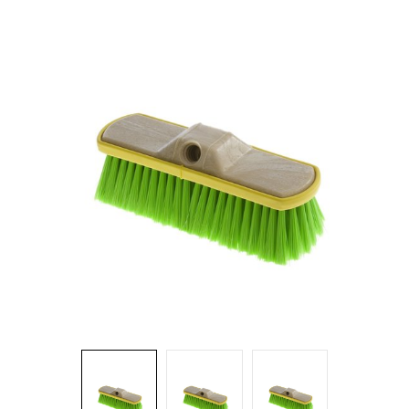
Brosses et manches
Cendriers
Chariots et manutention
Distributrices et supports
Grattoirs, moutons et racloirs pour vitres/planchers
Guenilles et éponges
Hygiène personnelle
Microfibres et linges divers
Poubelles
Seaux, essoreuses
Tampons, porte-tampons et manches
Tapis