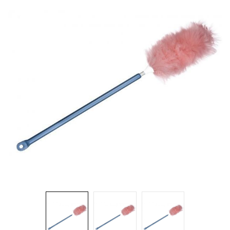
Brosses et manches
Cendriers
Chariots et manutention
Distributrices et supports
Grattoirs, moutons et racloirs pour vitres/planchers
Guenilles et éponges
Hygiène personnelle
Microfibres et linges divers
Poubelles
Seaux, essoreuses
Tampons, porte-tampons et manches
Tapis