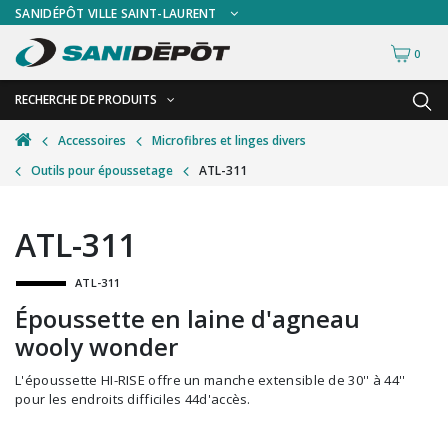
SANIDÉPÔT VILLE SAINT-LAURENT
0
RECHERCHE DE PRODUITS
RETOUR
RETOUR
Accessoires
Microfibres et linges divers
Outils pour époussetage
ATL-311
Accessoires de sécurité
Gants
Accessoires hivernales
Masques chirurgicaux & visières
ATL-311
Accessoires pour le lavage de mur
Plexiglas
ATL-311
Accessoires pour salles de bain
Signalisations
Époussette en laine d'agneau
Alimentaire
Test de diagnostic
wooly wonder
Autres accessoires
Thermomètre
L'époussette HI-RISE offre un manche extensible de 30'' à 44''
Balais et porte-poussières
Vêtements de sécurité
pour les endroits difficiles 44d'accès.
Bouteilles et vaporisateurs