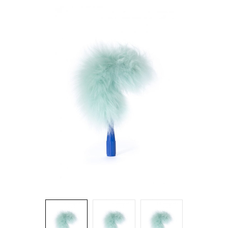
Brosses et manches
Cendriers
Chariots et manutention
Distributrices et supports
Grattoirs, moutons et racloirs pour vitres/planchers
Guenilles et éponges
Hygiène personnelle
Microfibres et linges divers
Poubelles
Seaux, essoreuses
Tampons, porte-tampons et manches
Tapis