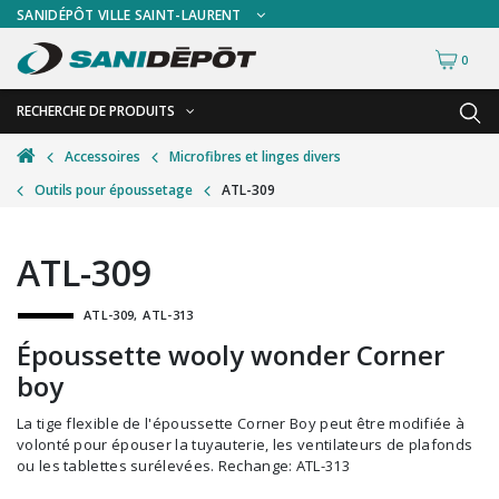
SANIDÉPÔT VILLE SAINT-LAURENT
0
RECHERCHE DE PRODUITS
RETOUR
RETOUR
Accessoires
Microfibres et linges divers
Outils pour époussetage
ATL-309
Accessoires de sécurité
Gants
Accessoires hivernales
Masques chirurgicaux & visières
ATL-309
Accessoires pour le lavage de mur
Plexiglas
ATL-309
ATL-313
Accessoires pour salles de bain
Signalisations
Époussette wooly wonder Corner
Alimentaire
Test de diagnostic
boy
Autres accessoires
Thermomètre
La tige flexible de l'époussette Corner Boy peut être modifiée à
Balais et porte-poussières
Vêtements de sécurité
volonté pour épouser la tuyauterie, les ventilateurs de plafonds
ou les tablettes surélevées. Rechange: ATL-313
Bouteilles et vaporisateurs