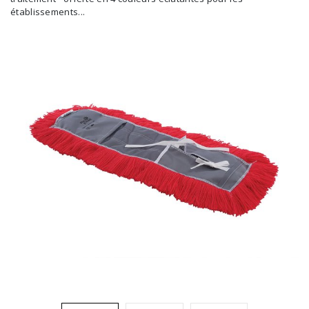
établissements...
Brosses et manches
Cendriers
Chariots et manutention
Distributrices et supports
Grattoirs, moutons et racloirs pour vitres/planchers
Guenilles et éponges
Hygiène personnelle
Microfibres et linges divers
Poubelles
Seaux, essoreuses
Tampons, porte-tampons et manches
Tapis