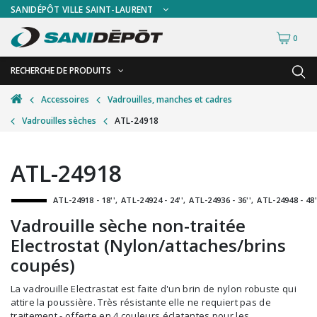
SANIDÉPÔT VILLE SAINT-LAURENT
0
RECHERCHE DE PRODUITS
RETOUR
RETOUR
Accessoires
Vadrouilles, manches et cadres
Vadrouilles sèches
ATL-24918
Accessoires de sécurité
Gants
Accessoires hivernales
Masques chirurgicaux & visières
ATL-24918
Accessoires pour le lavage de mur
Plexiglas
ATL-24918 - 18''
ATL-24924 - 24''
ATL-24936 - 36''
ATL-24948 - 48'
Accessoires pour salles de bain
Signalisations
Vadrouille sèche non-traitée
Alimentaire
Test de diagnostic
Electrostat (Nylon/attaches/brins
Autres accessoires
Thermomètre
coupés)
Balais et porte-poussières
Vêtements de sécurité
La vadrouille Electrastat est faite d'un brin de nylon robuste qui
attire la poussière. Très résistante elle ne requiert pas de
Bouteilles et vaporisateurs
traitement - offerte en 4 couleurs éclatantes pour les