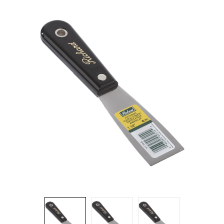
Brosses et manches
Cendriers
Chariots et manutention
Distributrices et supports
Grattoirs, moutons et racloirs pour vitres/planchers
Guenilles et éponges
Hygiène personnelle
Microfibres et linges divers
Poubelles
Seaux, essoreuses
Tampons, porte-tampons et manches
Tapis