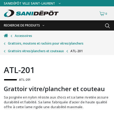
SANIDÉPÔT VILLE SAINT-LAURENT
0
RECHERCHE DE PRODUITS
RETOUR
RETOUR
Accessoires
Grattoirs, moutons et racloirs pour vitres/planchers
Accessoires de sécurité
Gants
Grattoirs vitres/planchers et couteaux
ATL-201
Accessoires hivernales
Masques chirurgicaux & visières
Accessoires pour le lavage de mur
Plexiglas
ATL-201
Accessoires pour salles de bain
Signalisations
ATL-201
Alimentaire
Test de diagnostic
Grattoir vitre/plancher et couteau
Autres accessoires
Thermomètre
Sa poignée en nylon résiste aux chocs et sa lame rivetée assure
Balais et porte-poussières
Vêtements de sécurité
durabilité et fiabilité. Sa lame fabriquée d’acier de haute qualité
offre à cette lame rigide une durabilité maximale.
Bouteilles et vaporisateurs