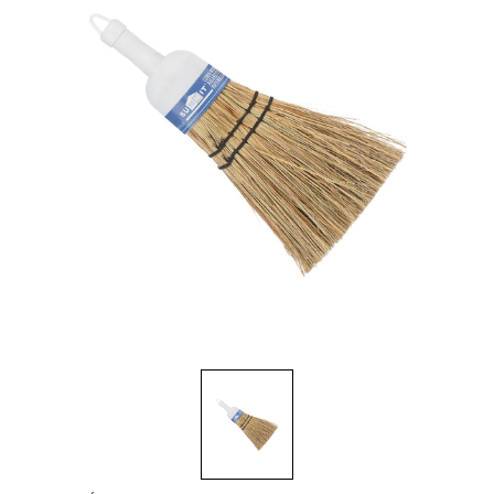
Brosses et manches
Cendriers
Chariots et manutention
Distributrices et supports
Grattoirs, moutons et racloirs pour vitres/planchers
Guenilles et éponges
Hygiène personnelle
Microfibres et linges divers
Poubelles
Seaux, essoreuses
Tampons, porte-tampons et manches
Tapis