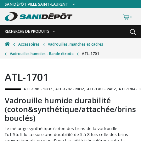
SANIDÉPÔT VILLE SAINT-LAURENT
0
RECHERCHE DE PRODUITS
RETOUR
RETOUR
Accessoires
Vadrouilles, manches et cadres
Vadrouilles humides - Bande étroite
ATL-1701
Accessoires de sécurité
Gants
Accessoires hivernales
Masques chirurgicaux & visières
ATL-1701
Accessoires pour le lavage de mur
Plexiglas
ATL-1701 - 16OZ
ATL-1702 - 20OZ
ATL-1703 - 24OZ
ATL-1704 - 
Accessoires pour salles de bain
Signalisations
Vadrouille humide durabilité
Alimentaire
Test de diagnostic
(coton&synthétique/attachée/brins
Autres accessoires
Thermomètre
bouclés)
Balais et porte-poussières
Vêtements de sécurité
Le mélange synthétique/coton des brins de la vadrouille
TuffStuff lui assure une durabilité de 5 à 8 fois celle des brins
Bouteilles et vaporisateurs
conventionnels en plus d'une lavabilité très intéressante. La