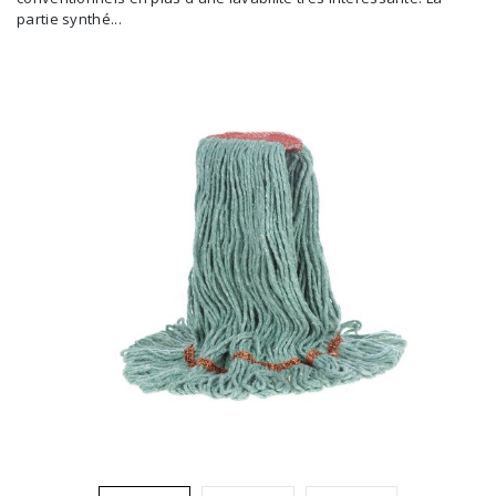
partie synthé...
Brosses et manches
Cendriers
Chariots et manutention
Distributrices et supports
Grattoirs, moutons et racloirs pour vitres/planchers
Guenilles et éponges
Hygiène personnelle
Microfibres et linges divers
Poubelles
Seaux, essoreuses
Tampons, porte-tampons et manches
Tapis