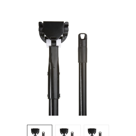
Brosses et manches
Cendriers
Chariots et manutention
Distributrices et supports
Grattoirs, moutons et racloirs pour vitres/planchers
Guenilles et éponges
Hygiène personnelle
Microfibres et linges divers
Poubelles
Seaux, essoreuses
Tampons, porte-tampons et manches
Tapis