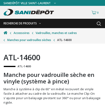
SANIDÉPÔT VILLE SAINT-LAURENT
0
RECHERCHE DE PRODUITS
RETOUR
RETOUR
Accessoires
Vadrouilles, manches et cadres
Manches pour vadrouilles sèches
ATL-14600
Accessoires de sécurité
Gants
Accessoires hivernales
Masques chirurgicaux & visières
ATL-14600
Accessoires pour le lavage de mur
Plexiglas
ATL-14600
Accessoires pour salles de bain
Signalisations
Manche pour vadrouille sèche en
Alimentaire
Test de diagnostic
vinyle (système à pince)
Autres accessoires
Thermomètre
Manche à système à clip de 60" en métal recouvert de vinyle
Balais et porte-poussières
Vêtements de sécurité
facile à attacher au cadre de la vadrouille. Le manche Clip-On
s'ajuste pour un balayage pivotant sur 360° ou pour un balayage
Bouteilles et vaporisateurs
rigide.