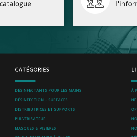
catalogue
l'info
CATÉGORIES
L
DÉSINFECTANTS POUR LES MAINS
À 
DÉSINFECTION - SURFACES
NE
DISTRIBUTRICES ET SUPPORTS
OP
PULVÉRISATEUR
NO
MASQUES & VISIÈRES
NO