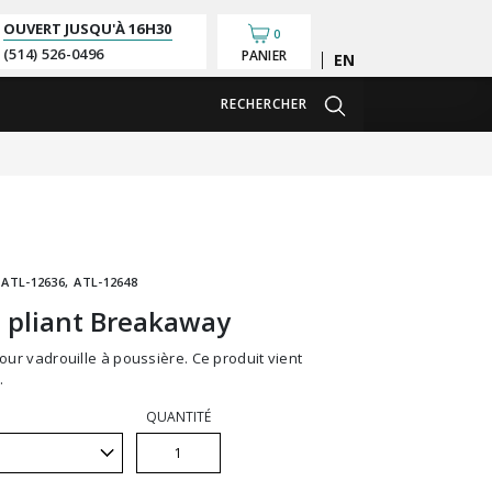
OUVERT JUSQU'À
16H30
0
(514) 526-0496
PANIER
English
RECHERCHER
ATL-12636
ATL-12648
 pliant Breakaway
.
QUANTITÉ