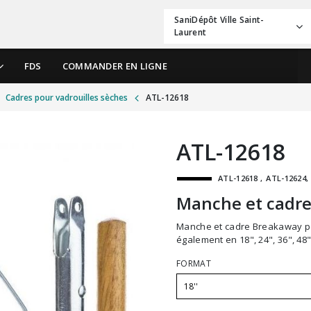
SaniDépôt Ville Saint-
Laurent
FDS
COMMANDER EN LIGNE
Cadres pour vadrouilles sèches
ATL-12618
ATL-12618
ATL-12618
ATL-12624
Manche et cadre
Manche et cadre Breakaway pour vadrouille à poussière. Ce produit vient
également en 18", 24", 36", 48"
FORMAT