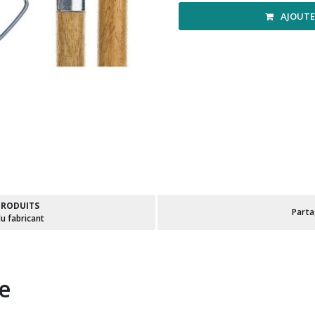
AJOUTE
PRODUITS
Part
du fabricant
te