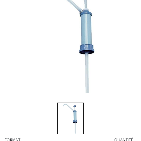
Brosses et manches
Cendriers
Chariots et manutention
Distributrices et supports
Grattoirs, moutons et racloirs pour vitres/planchers
Guenilles et éponges
Hygiène personnelle
Microfibres et linges divers
Poubelles
Seaux, essoreuses
Tampons, porte-tampons et manches
Tapis
FORMAT
QUANTITÉ