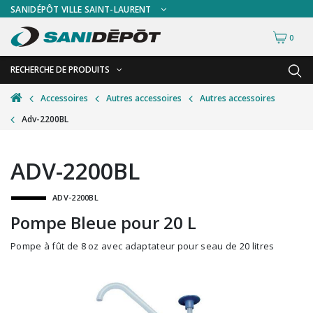
SANIDÉPÔT VILLE SAINT-LAURENT
0
RECHERCHE DE PRODUITS
RETOUR
RETOUR
Accessoires
Autres accessoires
Autres accessoires
Adv-2200BL
Accessoires de sécurité
Gants
Accessoires hivernales
Masques chirurgicaux & visières
ADV-2200BL
Accessoires pour le lavage de mur
Plexiglas
ADV-2200BL
Accessoires pour salles de bain
Signalisations
Pompe Bleue pour 20 L
Alimentaire
Test de diagnostic
Pompe à fût de 8 oz avec adaptateur pour seau de 20 litres
Autres accessoires
Thermomètre
Balais et porte-poussières
Vêtements de sécurité
Bouteilles et vaporisateurs