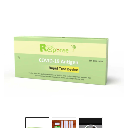
Brosses et manches
Cendriers
Chariots et manutention
Distributrices et supports
Grattoirs, moutons et racloirs pour vitres/planchers
Guenilles et éponges
Hygiène personnelle
Microfibres et linges divers
Poubelles
Seaux, essoreuses
Tampons, porte-tampons et manches
Tapis