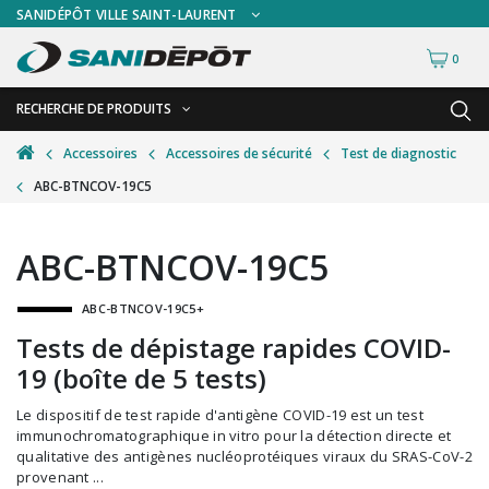
SANIDÉPÔT VILLE SAINT-LAURENT
0
RECHERCHE DE PRODUITS
RETOUR
RETOUR
Accessoires
Accessoires de sécurité
Test de diagnostic
ABC-BTNCOV-19C5
Accessoires de sécurité
Gants
Accessoires hivernales
Masques chirurgicaux & visières
ABC-BTNCOV-19C5
Accessoires pour le lavage de mur
Plexiglas
ABC-BTNCOV-19C5+
Accessoires pour salles de bain
Signalisations
Tests de dépistage rapides COVID-
Alimentaire
Test de diagnostic
19 (boîte de 5 tests)
Autres accessoires
Thermomètre
Le dispositif de test rapide d'antigène COVID-19 est un test
Balais et porte-poussières
Vêtements de sécurité
immunochromatographique in vitro pour la détection directe et
qualitative des antigènes nucléoprotéiques viraux du SRAS-CoV-2
Bouteilles et vaporisateurs
provenant ...